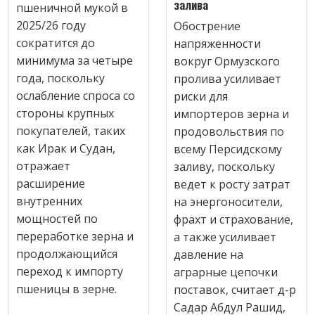
залива
пшеничной мукой в
2025/26 году
Обострение
сократится до
напряженности
минимума за четыре
вокруг Ормузского
года, поскольку
пролива усиливает
ослабление спроса со
риски для
стороны крупных
импортеров зерна и
покупателей, таких
продовольствия по
как Ирак и Судан,
всему Персидскому
отражает
заливу, поскольку
расширение
ведет к росту затрат
внутренних
на энергоносители,
мощностей по
фрахт и страхование,
переработке зерна и
а также усиливает
продолжающийся
давление на
переход к импорту
аграрные цепочки
пшеницы в зерне.
поставок, считает д-р
Садар Абдул Рашид,