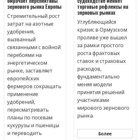
омрачает перспективы
судоходстве меняет
зернового рынка Европы
торговые рефлексы на
зерновых рынках
Стремительный рост
Углубляющийся
затрат на азотные
кризис в Ормузском
удобрения,
проливе уже вышел
вызванный
за рамки простого
связанными с войной
роста фрахтовых
перебоями на
ставок и страховых
энергетическом
расходов,
рынке, заставляет
фундаментально
европейских
меняя модели
фермеров сокращать
принятия решений
применение
участниками
удобрений,
мирового зернового
пересматривать
рынка.
планы по посевам
кукурузы и пшеницы
и переводить
Более