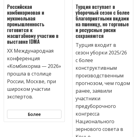
Российская
Турция вступает в
комбикормовая и
уборочный сезон с более
мукомольная
благоприятными видами
промышленность
на пшеницу, но торговые
готовится к
и ресурсные риски
масштабному участию в
сохраняются
выставке IDMA
Турция входит в
XX Международная
сезон уборки 2025/26
конференция
с более
«Комбикорма — 2026»
конструктивным
прошла в столице
производственным
России, Москве, при
прогнозом, чем годом
широком участии
ранее, заявили
экспертов.
участники
предуборочного
конгресса
Более
Национального
зернового совета в
Конье.