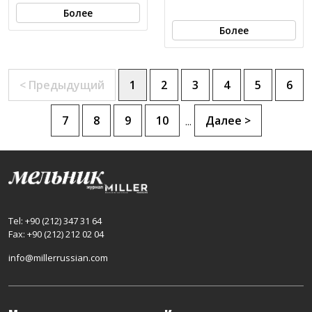
Более
Более
< Предыдущий
1
2
3
4
5
6
7
8
9
10
Далее >
...
Tel: +90 (212) 347 31 64
Fax: +90 (212) 212 02 04
info@millerrussian.com