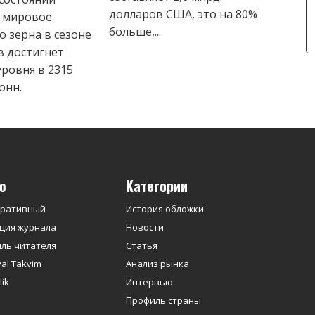
долларов США, это на 80%
, мировое
больше,...
 зерна в сезоне
в достигнет
ровня в 2315
онн.
ю
Категории
оративный
История обложки
ция журнала
Новости
ль читателя
Статья
yal Takvim
Анализ рынка
ik
Интервью
Профиль страны