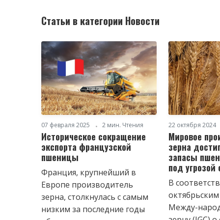
Статьи в категории Новости
07 февраля 2025
2 мин. Чтения
22 октября 2024
Историческое сокращение
Мировое про
экспорта французской
зерна дости
пшеницы
запасы пшен
под угрозой
Франция, крупнейший в
В соответств
Европе производитель
октябрьским
зерна, столкнулась с самым
Между-народ
низким за последние годы
зерну (IGC) о