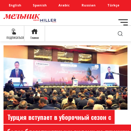
English
Spanish
Arabic
Russian
Türkçe
ПОДПИСАТЬСЯ
Главная
Турция вступает в уборочный сезон с