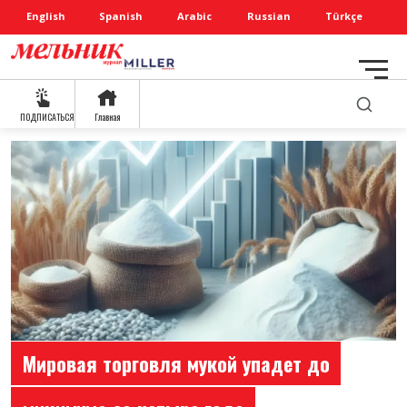
English
Spanish
Arabic
Russian
Türkçe
ПОДПИСАТЬСЯ
Главная
Мировая торговля мукой упадет до