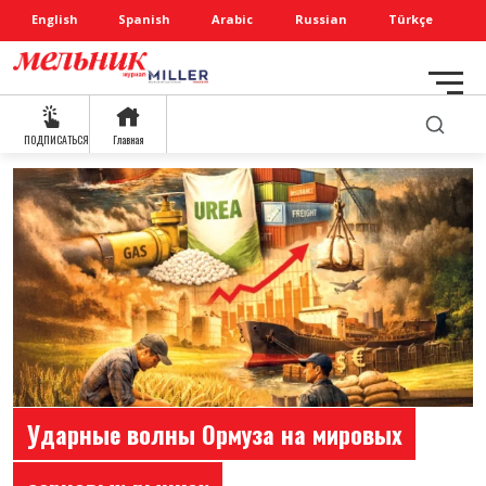
English
Spanish
Arabic
Russian
Türkçe
ПОДПИСАТЬСЯ
Главная
Ударные волны Ормуза на мировых