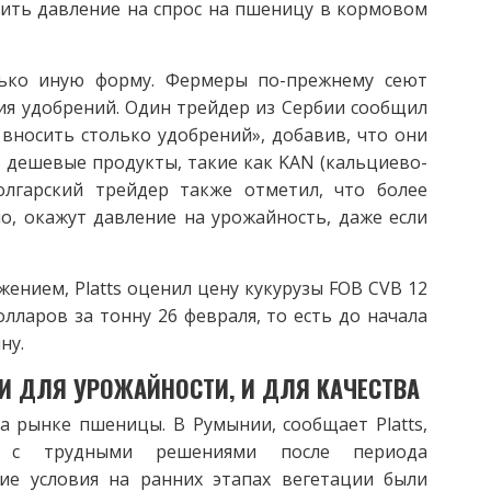
лить давление на спрос на пшеницу в кормовом
лько иную форму. Фермеры по-прежнему сеют
ия удобрений. Один трейдер из Сербии сообщил
т вносить столько удобрений», добавив, что они
 дешевые продукты, такие как KAN (кальциево-
олгарский трейдер также отметил, что более
о, окажут давление на урожайность, даже если
нием, Platts оценил цену кукурузы FOB CVB 12
лларов за тонну 26 февраля, то есть до начала
ну.
МИ
ДЛЯ УРОЖАЙНОСТИ, И ДЛЯ КАЧЕСТВА
 рынке пшеницы. В Румынии, сообщает Platts,
я с трудными решениями после периода
ие условия на ранних этапах вегетации были