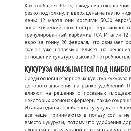
Как сообщает Platts, ожидания сокращения
резко подтолкнули вверх цены на газ по нид
день: 12 марта они достигли 50,30 евро/
энергетический шок быстро перекинулся на
гранулированный карбамид FCA Италия 12 м
евро за тонну 26 февраля, что означает ро
скачок уже напрямую влияет на решения
отношении культур с высокой потребностью 
КУКУРУЗА ОКАЗЫВАЕТСЯ ПОД
НАИБО
Среди основных зерновых культур кукуруза 
ценового давления на рынке удобрений. По
влияют на решения о посевных площадях
некоторых регионах фермеры также сокраща
Италии один из трейдеров кукурузы сообщил 
все чаще принимаются в пользу сои, а не
вместо кукурузы, потому что удобрения дор
площади под кукурузой в этом году уже сок