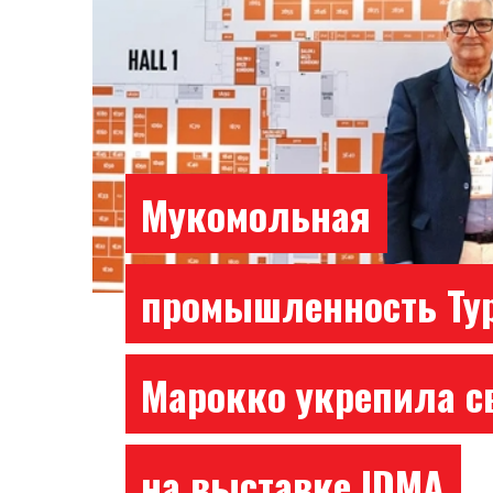
Мукомольная
промышленность Ту
Марокко укрепила с
на выставке IDMA