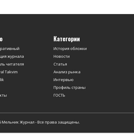
ю
Категории
оративный
История обложки
ция журнала
Новости
ль читателя
Статья
yal Takvim
Анализ рынка
ik
Интервью
Профиль страны
кты
ГОСТЬ
6 Мельник Журнал - Все права защищены.