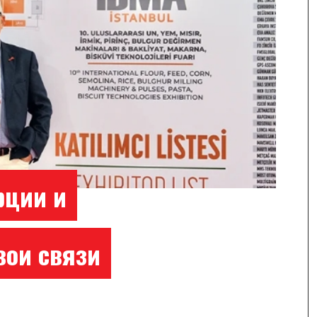
рции и
вои связи