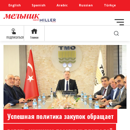
English
Spanish
Arabic
Russian
Türkçe
ПОДПИСАТЬСЯ
Главная
Успешная политика закупок обращает