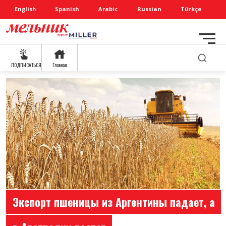
English
Spanish
Arabic
Russian
Türkçe
ПОДПИСАТЬСЯ
Главная
Экспорт пшеницы из Аргентины падает, а