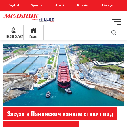
English
Spanish
Arabic
Russian
Türkçe
ПОДПИСАТЬСЯ
Главная
Засуха в Панамском канале ставит под