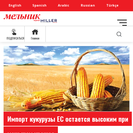
English
Spanish
Arabic
Russian
Türkçe
ПОДПИСАТЬСЯ
Главная
Импорт кукурузы ЕС остается высоким при