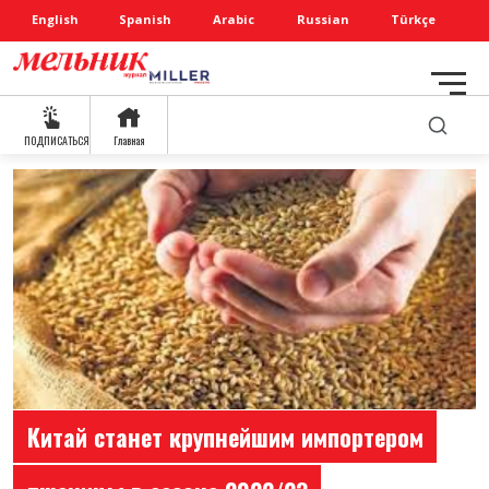
English
Spanish
Arabic
Russian
Türkçe
ПОДПИСАТЬСЯ
Главная
Китай станет крупнейшим импортером