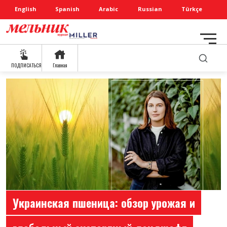
English
Spanish
Arabic
Russian
Türkçe
ПОДПИСАТЬСЯ
Главная
Украинская пшеница: обзор урожая и