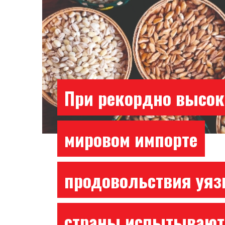
При рекордно высо
мировом импорте
продовольствия уя
страны испытывают