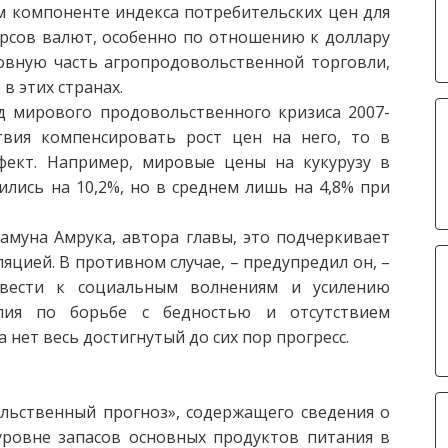
 компоненте индекса потребительских цен для
урсов валют, особенно по отношению к доллару
овную часть агропродовольственной торговли,
в этих странах.
д мирового продовольственного кризиса 2007-
твия компенсировать рост цен на него, то в
фект. Например, мировые цены на кукурузу в
ились на 10,2%, но в среднем лишь на 4,8% при
муна Амрука, автора главы, это подчеркивает
цией. В противном случае, – предупредил он, –
вести к социальным волнениям и усилению
лия по борьбе с бедностью и отсутствием
 нет весь достигнутый до сих пор прогресс.
льственный прогноз», содержащего сведения о
уровне запасов основных продуктов питания в