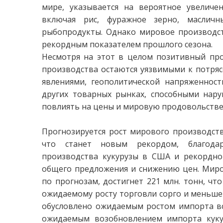
мире, указывается на вероятное увеличе
включая рис, фуражное зерно, масличн
рыбопродукты. Однако мировое производс
рекордным показателем прошлого сезона.
Несмотря на этот в целом позитивный про
производства остаются уязвимыми к потря
явлениями, геополитической напряженнос
других товарных рынках, способными нару
повлиять на цены и мировую продовольстве
Прогнозируется рост мирового производства
что станет новым рекордом, благода
производства кукурузы в США и рекордно
общего предложения и снижению цен. Миров
по прогнозам, достигнет 221 млн. тонн, что
ожидаемому росту торговли сорго и меньше
обусловлено ожидаемым ростом импорта вс
ожидаемым возобновлением импорта кукур