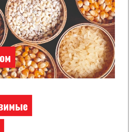
ком
звимые