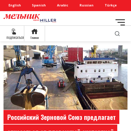
English
Spanish
Arabic
Russian
Türkçe
ПОДПИСАТЬСЯ
Главная
Российский Зерновой Союз предлагает