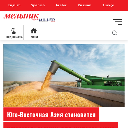
English
Spanish
Arabic
Russian
Türkçe
ПОДПИСАТЬСЯ
Главная
Юго-Восточная Азия становится