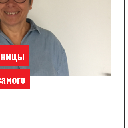
еницы
самого