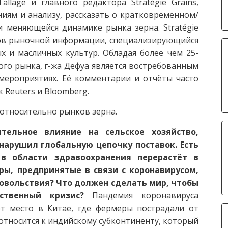
lage и главного редактора Stratégie Grains,
иям и анализу, рассказать о кратковременном/
 меняющейся динамике рынка зерна. Stratégie
ков рыночной информации, специализирующийся
 и масличных культур. Обладая более чем 25-
го рынка, г-жа Дефуа является востребованным
ероприятиях. Её комментарии и отчёты часто
 Reuters и Bloomberg.
 относительно рынков зерна.
тельное влияние на сельское хозяйство,
нарушил глобальную цепочку поставок. Есть
 в области здравоохранения перерастёт в
ры, предпринятые в связи с коронавирусом,
овольствия? Что должен сделать мир, чтобы
ьственный кризис?
Пандемия коронавируса
ет место в Китае, где фермеры пострадали от
относится к индийскому субконтиненту, который