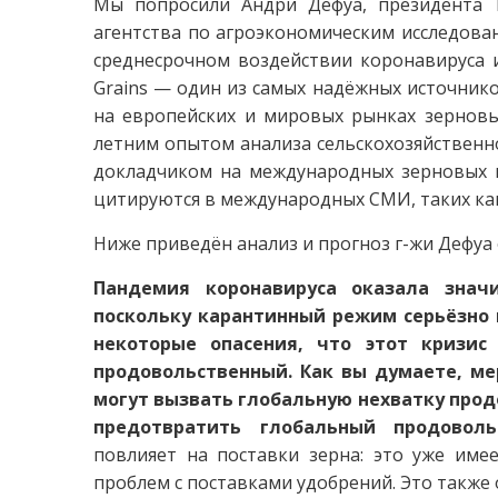
Мы попросили Андри Дефуа, президента Tal
агентства по агроэкономическим исследован
среднесрочном воздействии коронавируса и
Grains — один из самых надёжных источни
на европейских и мировых рынках зерновых
летним опытом анализа сельскохозяйственно
докладчиком на международных зерновых м
цитируются в международных СМИ, таких как
Ниже приведён анализ и прогноз г-жи Дефуа
Пандемия коронавируса оказала значи
поскольку карантинный режим серьёзно 
некоторые опасения, что этот кризис
продовольственный. Как вы думаете, ме
могут вызвать глобальную нехватку прод
предотвратить глобальный продовол
повлияет на поставки зерна: это уже име
проблем с поставками удобрений. Это также 