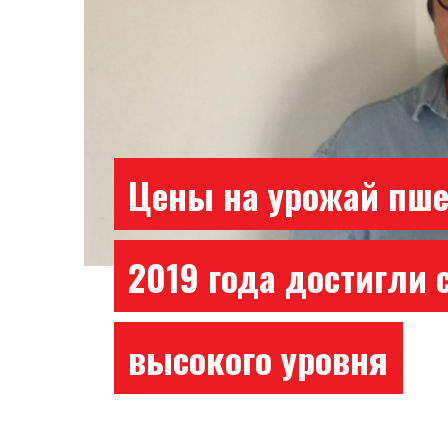
Цены на урожай пш
2019 года достигли 
высокого уровня