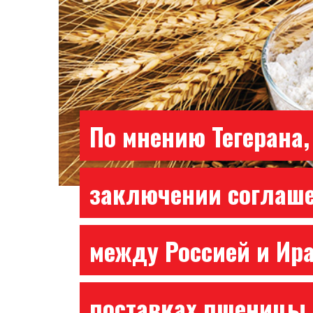
По мнению Тегерана,
заключении соглаш
между Россией и Ир
поставках пшеницы