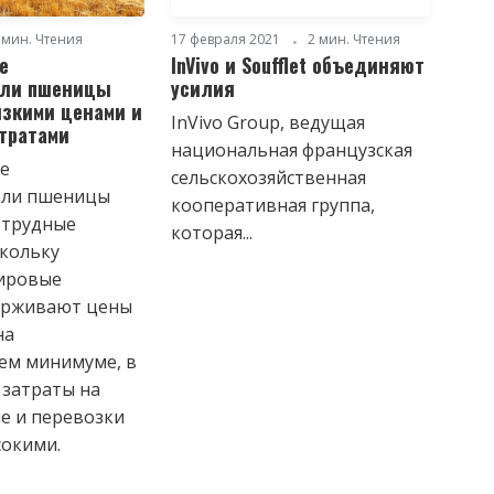
 мин. Чтения
17 февраля 2021
2 мин. Чтения
е
InVivo и Soufflet объединяют
ели пшеницы
усилия
изкими ценами и
InVivo Group, ведущая
тратами
национальная французская
е
сельскохозяйственная
ели пшеницы
кооперативная группа,
 трудные
которая...
скольку
ировые
ерживают цены
на
ем минимуме, в
 затраты на
е и перевозки
сокими.