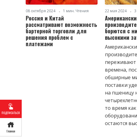
08 октября 2024
1 мин. Чтения
22 мая 2024
3
Россия и Китай
Американски
рассматривают возможность
производит
бартерной торговли для
борются с н
решения проблем с
высокими за
платежами
Американски
производит
переживают
времена, по
обширные м
поставки уд
на пшеницу 
четырехлетн
то время как
ПОДПИСАТЬСЯ
оборудовани
остаются вы
Главная