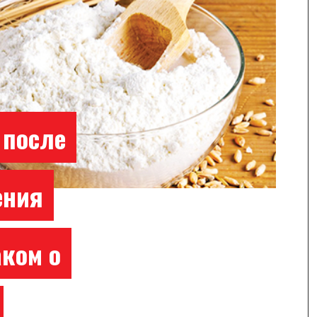
 после
ения
аком о