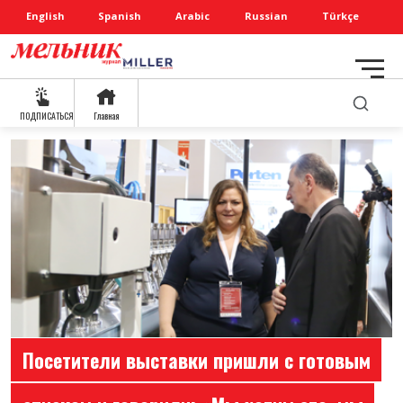
English
Spanish
Arabic
Russian
Türkçe
ПОДПИСАТЬСЯ
Главная
Посетители выставки пришли с готовым