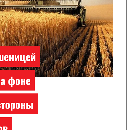
пшеницей
на фоне
стороны
ов