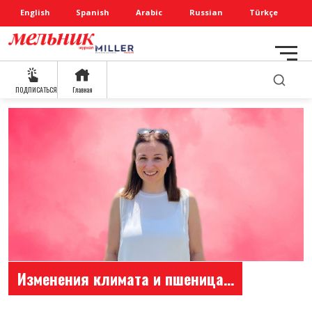
English
Spanish
Arabic
Russian
Türkçe
ПОДПИСАТЬСЯ
Главная
Изменения климата и пшеница…