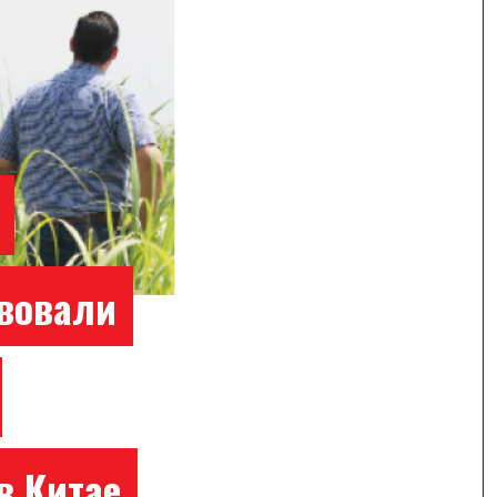
твовали
в Китае