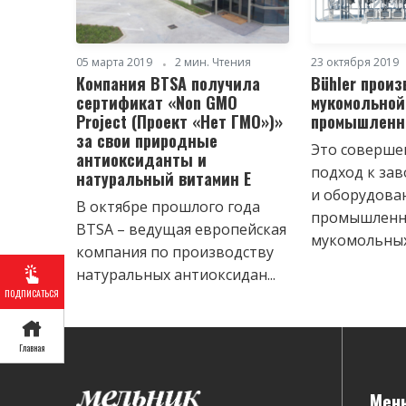
05 марта 2019
2 мин. Чтения
23 октября 2019
Компания BTSA получила
Bühler произ
сертификат «Non GMO
мукомольной
Project (Проект «Нет ГМО»)»
промышленно
за свои природные
Это соверше
антиоксиданты и
подход к зав
натуральный витамин E
и оборудов
В октябре прошлого года
промышлен
BTSA – ведущая европейская
мукомольных 
компания по производству
натуральных антиоксидан...
ПОДПИСАТЬСЯ
Главная
Мен