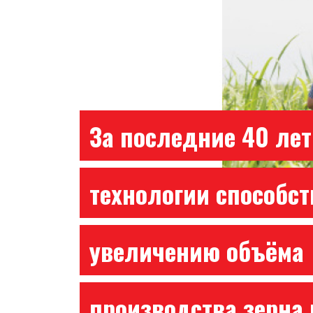
За последние 40 лет
технологии способс
увеличению объёма
производства зерна 