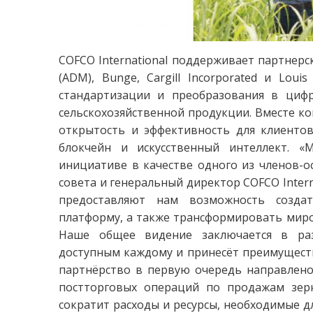
COFCO International поддерживает партнерск
(ADM), Bunge, Cargill Incorporated и Lou
стандартизации и преобразования в циф
сельскохозяйственной продукции. Вместе 
открытость и эффективность для клиенто
блокчейн и искусственный интеллект. «
инициативе в качестве одного из членов-ос
совета и генеральный директор COFCO Intern
предоставляют нам возможность созда
платформу, а также трансформировать миро
Наше общее видение заключается в раз
доступным каждому и принесёт преимуществ
партнёрство в первую очередь направлено
постторговых операций по продажам зерн
сократит расходы и ресурсы, необходимые д