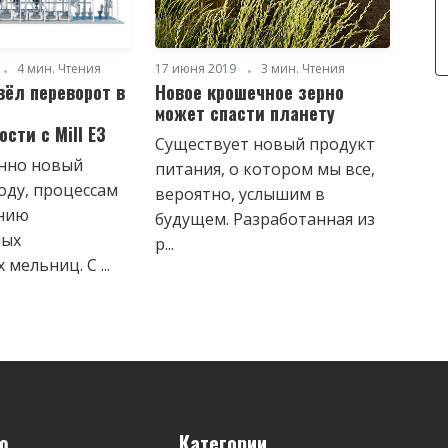
4 мин. Чтения
17 июня 2019
3 мин. Чтения
вёл переворот в
Новое крошечное зерно
может спасти планету
сти с Mill E3
Существует новый продукт
нно новый
питания, о котором мы все,
оду, процессам
вероятно, услышим в
анию
будущем. Разработанная из
ных
р...
мельниц. С ...
ю
Категории