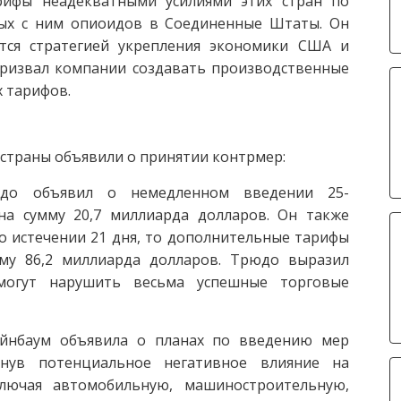
рифы неадекватными усилиями этих стран по
ных с ним опиоидов в Соединенные Штаты. Он
тся стратегией укрепления экономики США и
призвал компании создавать производственные
х тарифов.
страны объявили о принятии контрмер:
до объявил о немедленном введении 25-
а сумму 20,7 миллиарда долларов. Он также
о истечении 21 дня, то дополнительные тарифы
му 86,2 миллиарда долларов. Трюдо выразил
могут нарушить весьма успешные торговые
йнбаум объявила о планах по введению мер
кнув потенциальное негативное влияние на
лючая автомобильную, машиностроительную,