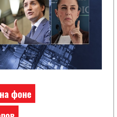
на фоне
оров