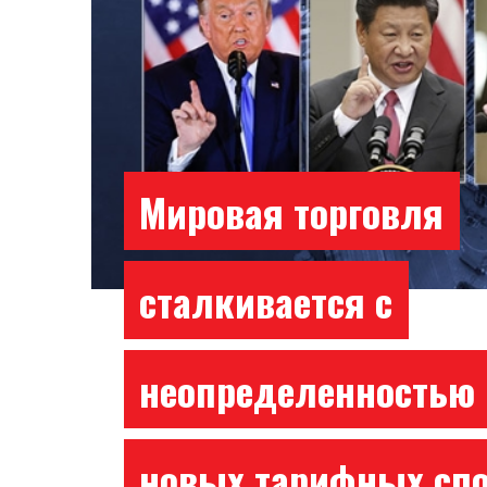
Мировая торговля
сталкивается с
неопределенностью 
новых тарифных сп