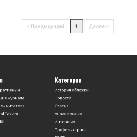
< Предыдущий
1
Далее >
ю
Категории
оративный
История обложки
ция журнала
Новости
ль читателя
Статья
yal Takvim
Анализ рынка
ik
Интервью
Профиль страны