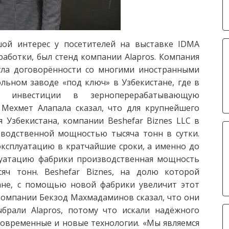
ой интерес у посетителей на выставке IDMA
аботки, был стенд компании Alapros. Компания
игла договорённости со многими иностранными
льном заводе «под ключ» в Узбекистане, где в
е инвестиции в зерноперерабатывающую
 Мехмет Алапала сказал, что для крупнейшего
Узбекистана, компании Beshefar Biznes LLC в
зводственной мощностью тысяча тонн в сутки.
 эксплуатацию в кратчайшие сроки, а именно до
плуатацию фабрики производственная мощность
яч тонн. Beshefar Biznes, на долю которой
ане, с помощью новой фабрики увеличит этот
компании Бекзод Махмадаминов сказал, что они
брали Alapros, потому что искали надёжного
овременные и новые технологии. «Мы являемся