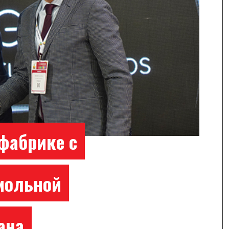
фабрике с
мольной
ана