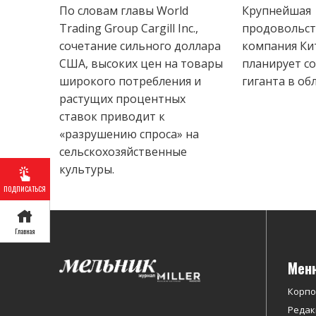
По словам главы World
Крупнейшая
Trading Group Cargill Inc.,
продовольст
сочетание сильного доллара
компания Кит
США, высоких цен на товары
планирует с
широкого потребления и
гиганта в обла
растущих процентных
ставок приводит к
«разрушению спроса» на
сельскохозяйственные
культуры.
ПОДПИСАТЬСЯ
Главная
Мен
Корп
Редак