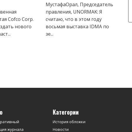
МустафаОрал, Председатель
венная
правления, UNORMAK: Я
ая Cofco Corp.
считаю, что в этом году
оздать нового
восьмая выставка IDMA по
ст...
зе...
ю
Категории
оративный
История обложки
ция журнала
Новости