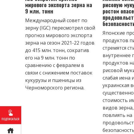
мирового экспорта зерна на
рисовую муку
9 млн. тонн
ростом опас
продовольст
Международный совет по
безопасност
зерну (IGC) пересмотрел свой
Японские пр
прогноз мирового экспорта
продуктов п
зерна на сезон 2021-22 годов
стремятся с
до 415 млн. тонн, сократив
внутреннее 
его на 9 млн. тонн по
продуктов н
сравнению с февралем в
рисовой муки
связи с снижением поставок
слабая иена 
кукурузы и пшеницы из
украинская 
Черноморского региона.
существенно
стоимость и
видов зерна
повлиять на
ПОДПИСАТЬСЯ
продовольс
безопасность