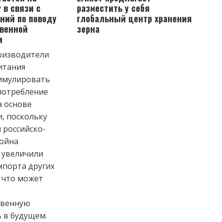
 в связи с
разместить у себя
ений по поводу
глобальный центр хранения
венной
зерна
и
оизводители
итания
тимулировать
потребление
а основе
, поскольку
и российско-
война
 увеличили
мпорта других
, что может
твенную
 в будущем.