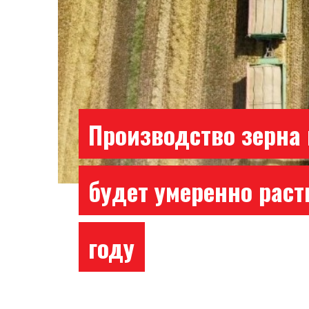
Производство зерна 
будет умеренно раст
году