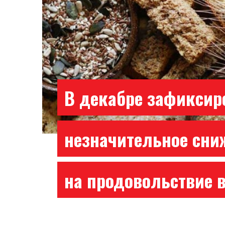
В декабре зафиксир
незначительное сни
на продовольствие 