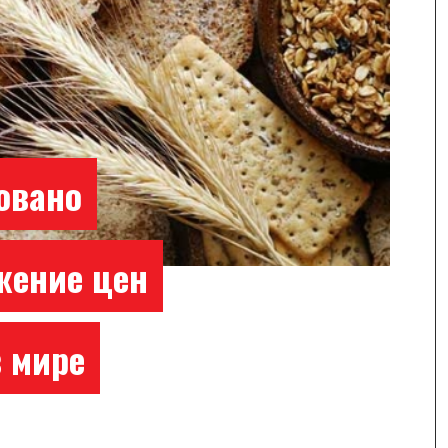
овано
жение цен
в мире