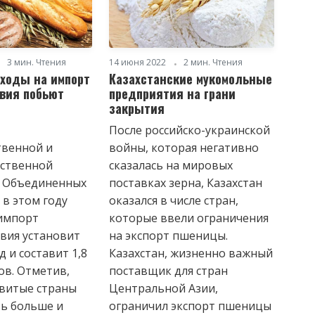
3 мин. Чтения
14 июня 2022
2 мин. Чтения
ходы на импорт
Казахстанские мукомольные
вия побьют
предприятия на грани
закрытия
После российско-украинской
венной и
войны, которая негативно
йственной
сказалась на мировых
 Объединенных
поставках зерна, Казахстан
 в этом году
оказался в числе стран,
импорт
которые ввели ограничения
вия установит
на экспорт пшеницы.
 и составит 1,8
Казахстан, жизненно важный
ов. Отметив,
поставщик для стран
звитые страны
Центральной Азии,
ть больше и
ограничил экспорт пшеницы