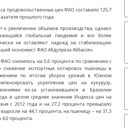
кса продовольственных цен ФАО составило 125,7
казателя прошлого года.
т к увеличению объемов производства, однако
жающаяся глобальная пандемия и все более
ически не оставляют надежд на стабилизацию
арший экономист ФАО Абдулреза Аббассян.
ФАО снизилось на 0,6 процента по сравнению с
ло снижение экспортных котировок пшеницы в
ложением по итогам уборки урожая в Южном
мпенсировать укрепление цен на кукурузу,
сениями из-за установившихся в Бразилии
ода в целом среднее значение Индекса цен на
ня с 2012 года и на 27,2 процента превысило
 выросли на 44,1 процента, на пшеницу – на 31,3
 4,0 процента.