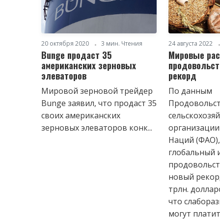
20 октября 2020
3 мин. Чтения
24 августа 2022
Bunge продаст 35
Мировые рас
американских зерновых
продовольст
элеваторов
рекорд
Мировой зерновой трейдер
По данным
Bunge заявил, что продаст 35
Продовольст
своих американских
сельскохозя
зерновых элеваторов конк...
организации
Наций (ФАО),
глобальный 
продовольст
новый рекорд
трлн. доллар
что слабора
могут плати