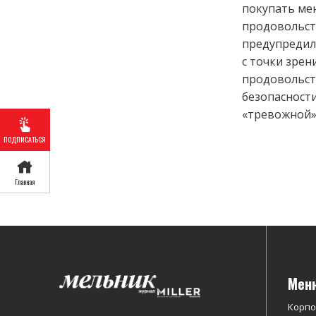
покупать м
продовольст
предупредила
с точки зрен
продовольс
безопасности
«тревожной»
ПОДПИСАТЬСЯ
Главная
Мен
Корп