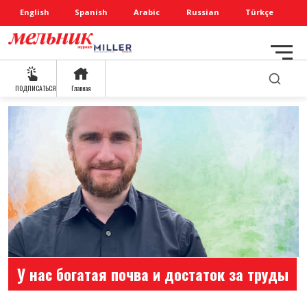
English
Spanish
Arabic
Russian
Türkçe
ПОДПИСАТЬСЯ
Главная
У нас богатая почва и достаток за труды