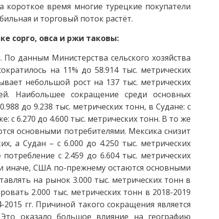
на короткое время многие турецкие покупатели
абильная и торговый поток растёт.
е сорго, овса и ржи таковы:
ы. По данным Министерства сельского хозяйства
ократилось на 11% до 58.914 тыс. метрических
зывает небольшой рост на 137 тыс. метрических
лей. Наибольшее сокращение среди основных
0.988 до 9.238 тыс. метрических тонн, в Судане: с
е: с 6.270 до 4.600 тыс. метрических тонн. В то же
тся основными потребителями. Мексика снизит
их, а Судан – с 6.000 до 4.250 тыс. метрических
отребление с 2.459 до 6.604 тыс. метрических
ли иначе, США по-прежнему остаются основными
авлять на рынок 3.000 тыс. метрических тонн в
ровать 2.000 тыс. метрических тонн в 2018-2019
14-2015 гг. Причиной такого сокращения является
. Это оказало большое влияние на географию