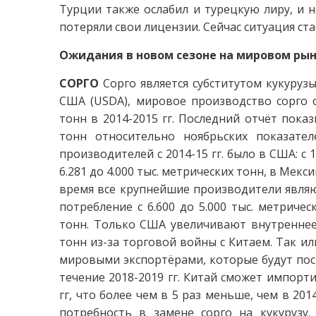
Турции также ослабил и турецкую лиру, и 
потеряли свои лицензии. Сейчас ситуация ст
Ожидания в новом сезоне на мировом рынк
СОРГО
Сорго является субститутом кукуруз
США (USDA), мировое производство сорго с
тонн в 2014-2015 гг. Последний отчёт пока
тонн относительно ноябрьских показате
производителей с 2014-15 гг. было в США: с 1
6.281 до 4.000 тыс. метрических тонн, в Мексик
время все крупнейшие производители являю
потребление с 6.600 до 5.000 тыс. метрическ
тонн. Только США увеличивают внутреннее п
тонн из-за торговой войны с Китаем. Так и
мировыми экспортёрами, которые будут пост
течение 2018-2019 гг. Китай сможет импорти
гг, что более чем в 5 раз меньше, чем в 20
потребность в замене сорго на кукурузу