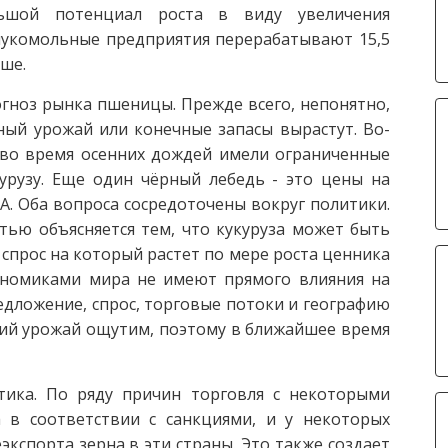
ьшой потенциал роста в виду увеличения
мукомольные предприятия перерабатывают 15,5
ьше.
огноз рынка пшеницы. Прежде всего, непонятно,
ый урожай или конечные запасы вырастут. Во-
во время осенних дождей имели ограниченные
урузу. Еще один чёрный лебедь - это цены на
. Оба вопроса сосредоточены вокруг политики.
тью объясняется тем, что кукуруза может быть
спрос на который растет по мере роста ценника
номиками мира не имеют прямого влияния на
дложение, спрос, торговые потоки и географию
ский урожай ощутим, поэтому в ближайшее время
тика. По ряду причин торговля с некоторыми
 в соответствии с санкциями, и у некоторых
кспорта зерна в эти страны. Это также создает