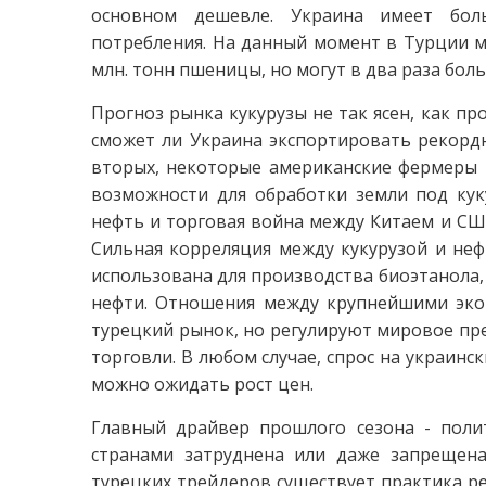
основном дешевле. Украина имеет бол
потребления. На данный момент в Турции 
млн. тонн пшеницы, но могут в два раза бол
Прогноз рынка кукурузы не так ясен, как пр
сможет ли Украина экспортировать рекордн
вторых, некоторые американские фермеры 
возможности для обработки земли под кук
нефть и торговая война между Китаем и США
Сильная корреляция между кукурузой и неф
использована для производства биоэтанола, 
нефти. Отношения между крупнейшими эко
турецкий рынок, но регулируют мировое пре
торговли. В любом случае, спрос на украин
можно ожидать рост цен.
Главный драйвер прошлого сезона - поли
странами затруднена или даже запрещена
турецких трейдеров существует практика реэ