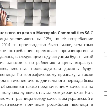
ческого отдела в
Marcopolo Commodities SA
С
ницы увеличилось на 12%, но её потребление
-2014 гг. производство было выше, чем само
вое потребление превышает производство, а
алось, в следующем году ситуация будет такой
ние запасов к потреблению и цены вырастут.
нес, местные производители должны будут
ницы. По географическому признаку, а также
м в течение очень длительного периода была
 объясняется также предпочтением качества: на
получала лучшие отзывы, чем украинская. Но с
 момент разницы между качеством украинской и
гистическим причинам российская пшеница в