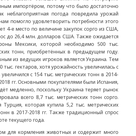
упным импортёром, потому что было достаточно
как неблагоприятная погода повредила урожай
нам помогло удовлетворить потребности этого
т 4-е место по величине закупок сорго из США,
ос до 26,4 млн. долларов США. Также ожидается
роны Мексики, которой необходимо 500 тыс.
ских тонн, приобретённых в предыдущем году.
вным из ведущих игроков является Украина. Тем
0 тыс. гектаров, хотя урожайность увеличилась с
ы увеличился с 154 тыс. метрических тонн в 2014-
7-2018 гг. Основными покупателями были Испания,
идёт медленно, поскольку Украина теряет рынок
ировала всего 8,7 тыс. метрических тонн сорго.
 Турция, которая купила 5,2 тыс. метрических
тонн в 2017-2018 гг. Также традиционный спрос
те текущего года.
ном для кормления животных и содержит много