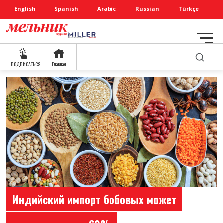
English
Spanish
Arabic
Russian
Türkçe
ПОДПИСАТЬСЯ
Главная
Индийский импорт бобовых может