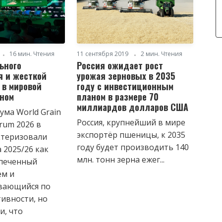
16 мин. Чтения
11 сентября 2019
2 мин. Чтения
ьного
Россия ожидает рост
 и жесткой
урожая зерновых в 2035
 в мировой
году с инвестиционным
рном
планом в размере 70
миллиардов долларов США
ума World Grain
Россия, крупнейший в мире
orum 2026 в
экспортёр пшеницы, к 2035
ктеризовали
году будет производить 140
 2025/26 как
млн. тонн зерна ежег...
печенный
ем и
вающийся по
тивности, но
и, что