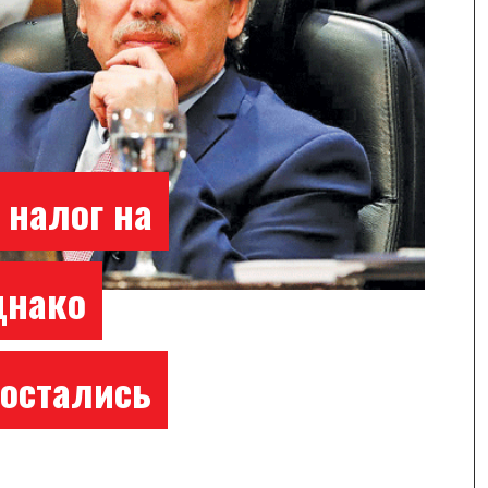
 налог на
днако
 остались