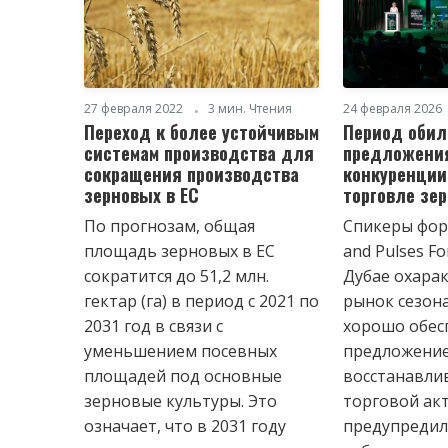
27 февраля 2022
3 мин. Чтения
24 февраля 2026
Переход к более устойчивым
Период обил
системам производства для
предложения
сокращения производства
конкуренции
зерновых в ЕС
торговле зе
По прогнозам, общая
Спикеры фор
площадь зерновых в ЕС
and Pulses F
сократится до 51,2 млн.
Дубае охара
гектар (га) в период с 2021 по
рынок сезона
2031 год в связи с
хорошо обес
уменьшением посевных
предложени
площадей под основные
восстанавли
зерновые культуры. Это
торговой ак
означает, что в 2031 году
предупредил