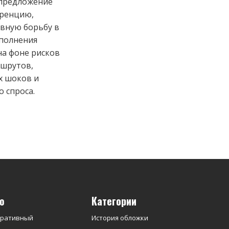
предложение
уренцию,
овную борьбу в
сполнения
на фоне рисков
ршрутов,
х шоков и
 спроса.
ю
Категории
оративный
История обложки