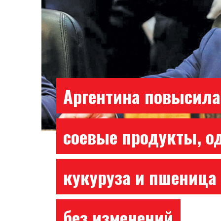
Аргентина повысила
соевые продукты, о
кукуруза и пшеница
без изменений