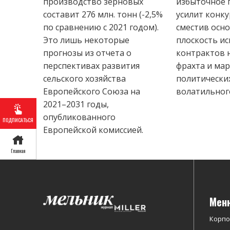
производство зерновых
избыточное 
составит 276 млн. тонн (-2,5%
усилит конк
по сравнению с 2021 годом).
сместив осн
Это лишь некоторые
плоскость и
прогнозы из отчета о
контрактов 
перспективах развития
фрахта и ма
сельского хозяйства
политически
Европейского Союза на
волатильного
2021–2031 годы,
опубликованного
ПОДПИСАТЬСЯ
Европейской комиссией.
Главная
Мен
Корп