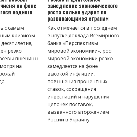
чменя на фоне
замедление экономического
гося водного
роста сильно ударит по
развивающимся странам
ь с самым
Как отмечается в последнем
дным кризисом
выпуске доклада Всемирного
 десятилетия,
банка «Перспективы
ен резко
мировой экономики», рост
посевы пшеницы
мировой экономики резко
смотря на
замедляется на фоне
урожай
высокой инфляции,
да.
повышения процентных
ставок, сокращения
инвестиций и нарушения
цепочек поставок,
вызванного вторжением
России в Украину.