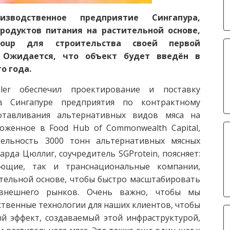
изводственное предприятие Сингапура,
родуктов питания на растительной основе,
roup для строительства своей первой
. Ожидается, что объект будет введён в
о года.
ler обеспечил проектирование и поставку
в Сингапуре предприятия по контрактному
готавливания альтернативных видов мяса на
оженное в Food Hub of Commonwealth Capital,
ельность 3000 тонн альтернативных мясных
арда Цюллиг, соучредитель SGProtein, поясняет:
ющие, так и транснациональные компании,
ительной основе, чтобы быстро масштабировать
 внешнего рынков. Очень важно, чтобы мы
твенные технологии для наших клиентов, чтобы
й эффект, создаваемый этой инфраструктурой,