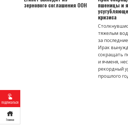
зернового соглашения ООН
пшеницы и я
усугубляюще
кризиса
Столкнувшис
тяжелым во
за последние
Ирак вынужд
сокращать 
и ячменя, не
рекордный 
прошлого го
ПОДПИСАТЬСЯ
Главная