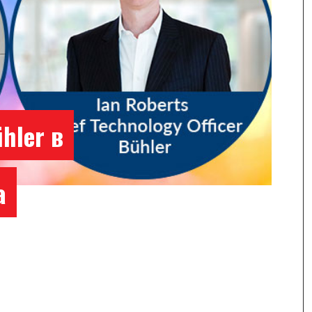
hler в
а