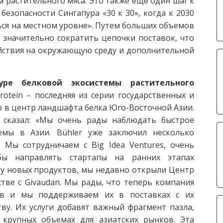
м растительного мяса. Это также еще один шаг к
зопасности Сингапура «30 к 30», когда к 2030
ся на местном уровне». Путем больших объемов
 значительно сократить цепочки поставок, что
йствия на окружающую среду и дополнительной
пуре белковой
экосистемы растительного
tein – последняя из серии государственных и
р в центр ландшафта белка Юго-Восточной Азии.
, сказал: «Мы очень рады наблюдать быстрое
емы в Азии. Bühler уже заключил несколько
. Мы сотрудничаем с Big Idea Ventures, очень
бы направлять стартапы на ранних этапах
у новых продуктов, мы недавно открыли Центр
тве с Givaudan. Мы рады, что теперь компания
ов и мы поддерживаем их в поставках с их
у. Их услуги добавят важный фрагмент пазла,
крупных объемах для азиатских рынков. Эта