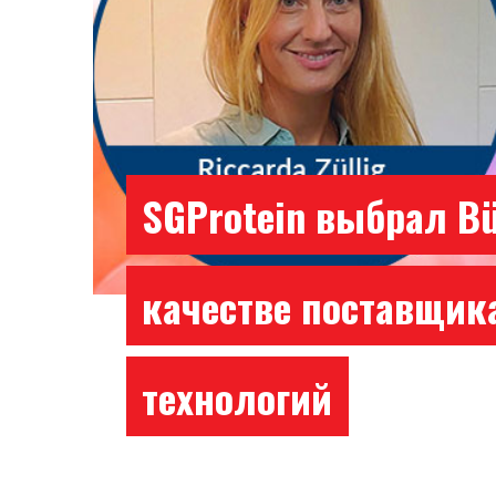
SGProtein выбрал Bü
качестве поставщик
технологий