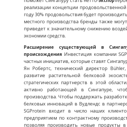
поможет Сингапуру стать нетто-
экспорт
ёро
реализации концепции продовольственной бе
году 30% продовольствия будет производить
местного производства бренды также могут
приведет к значительному снижению возде
экономии средств.
Расширение существующей в Синга
происхождения
Инвестиция компании SGPro
частных инициатив, которые ставят Сингапу
Ян Робертс, технический директор Bühler
развитие растительной белковой экосист
стратегических партнерств в этой области
активно работающей в Сингапуре, что
производства. Чтобы поддержать разработк
белковых инноваций в Вудлендс в партнерс
SGProtein входит в число наших клиент
предприятием по контрактному производств
позволяя производить новые продукты в 