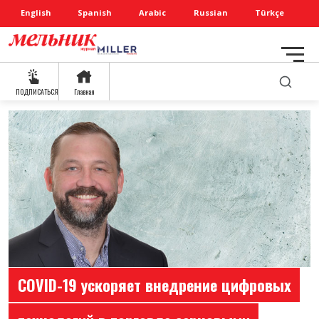
English
Spanish
Arabic
Russian
Türkçe
ПОДПИСАТЬСЯ
Главная
COVID-19 ускоряет внедрение цифровых