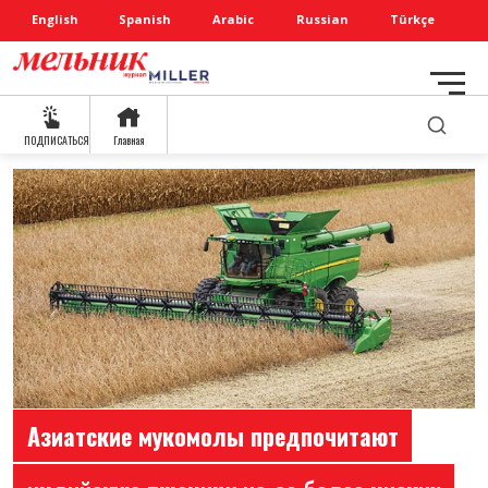
English
Spanish
Arabic
Russian
Türkçe
ПОДПИСАТЬСЯ
Главная
Азиатские мукомолы предпочитают