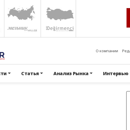
О компании
Ред
для
сти
Статья
Анализ Рынка
Интервью