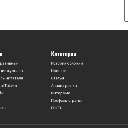
ю
Категории
оративный
История обложки
ция журнала
Новости
ль читателя
Статья
yal Takvim
Анализ рынка
ik
Интервью
Профиль страны
кты
ГОСТЬ