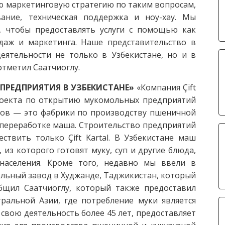
ю маркетинговую стратегию по таким вопросам,
ание, техническая поддержка и ноу-хау. Мы
, чтобы предоставлять услуги с помощью как
одаж и маркетинга. Наше представительство в
ятельности не только в Узбекистане, но и в
отметил Саатчиоглу.
ПРЕДПРИЯТИЯ В УЗБЕКИСТАНЕ»
«Компания Çift
проекта по открытию мукомольных предприятий
ктов — это фабрики по производству пшеничной
 переработке маша. Строительство предприятий
твить только Çift Kartal. В Узбекистане маш
из которого готовят муку, суп и другие блюда,
населения. Кроме того, недавно мы ввели в
льный завод в Худжанде, Таджикистан, который
бщил Саатчиоглу, который также предоставил
альной Азии, где потребление муки является
т свою деятельность более 45 лет, предоставляет