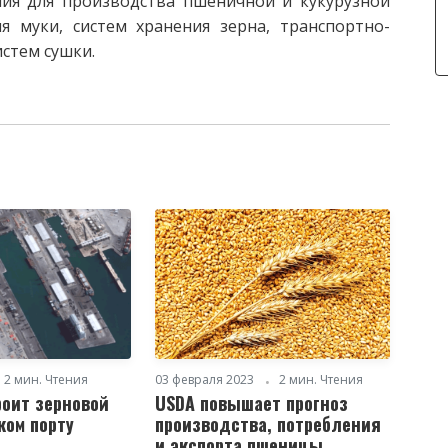
ния для производства пшеничной и кукурузной
я муки, систем хранения зерна, транспортно-
стем сушки.
2 мин. Чтения
03 февраля 2023
2 мин. Чтения
роит зерновой
USDA повышает прогноз
ком порту
производства, потребления
и экспорта пшеницы