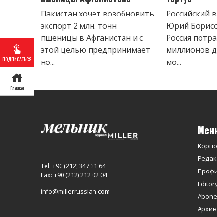
Пакистан хочет возобновить
Российский 
экспорт 2 млн. тонн
Юрий Борисо
пшеницы в Афганистан и с
Россия потра
этой целью предпринимает
миллионов д
ПОДПИСАТЬСЯ
но...
мо...
Главная
Мен
Корп
Редак
Tel: +90 (212) 347 31 64
Профи
Fax: +90 (212) 212 02 04
Editor
info@millerrussian.com
Abonel
Архив