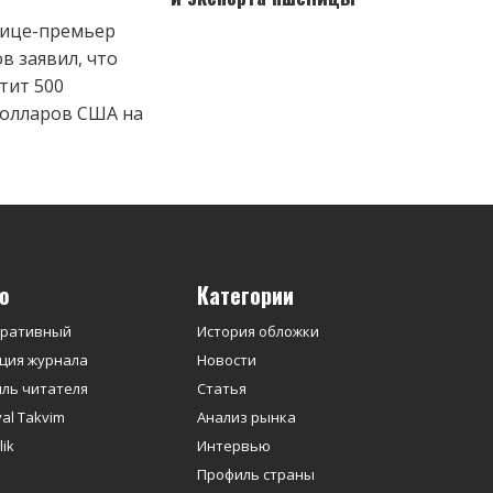
вице-премьер
в заявил, что
тит 500
олларов США на
ю
Категории
оративный
История обложки
ция журнала
Новости
ль читателя
Статья
yal Takvim
Анализ рынка
ik
Интервью
Профиль страны