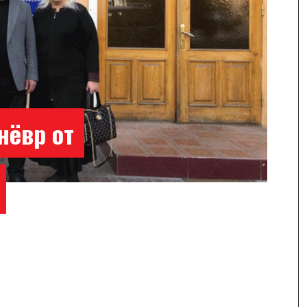
нёвр от