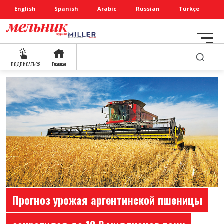
English
Spanish
Arabic
Russian
Türkçe
ПОДПИСАТЬСЯ
Главная
Прогноз урожая аргентинской пшеницы