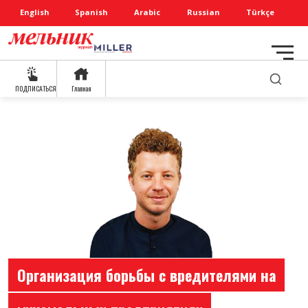
English
Spanish
Arabic
Russian
Türkçe
ПОДПИСАТЬСЯ
Главная
Организация борьбы с вредителями на