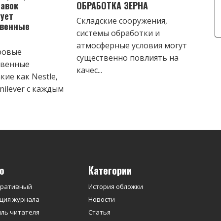
тавок
ОБРАБОТКА ЗЕРНА
ует
Складские сооружения,
твенные
системы обработки и
атмосферные условия могут
ровые
существенно повлиять на
твенные
качес...
кие как Nestle,
nilever с каждым
ю
Категории
оративный
История обложки
ция журнала
Новости
ль читателя
Статья