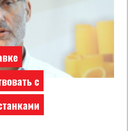
авке
вовать с
станками