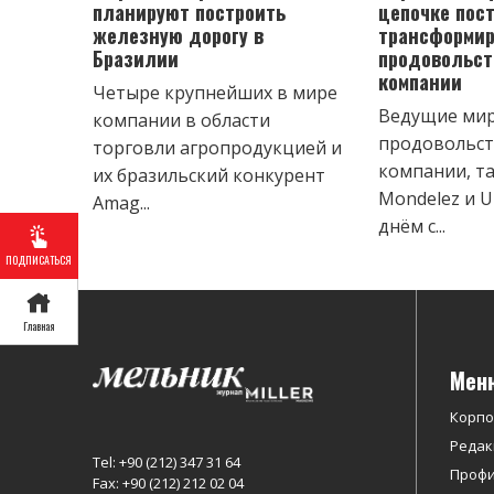
планируют построить
цепочке пос
железную дорогу в
трансформир
Бразилии
продовольс
компании
Четыре крупнейших в мире
Ведущие ми
компании в области
продовольс
торговли агропродукцией и
компании, та
их бразильский конкурент
Mondelez и U
Amag...
днём с...
ПОДПИСАТЬСЯ
Главная
Мен
Корп
Редак
Tel: +90 (212) 347 31 64
Профи
Fax: +90 (212) 212 02 04