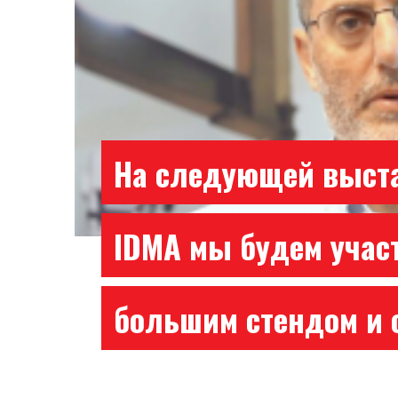
На следующей выст
IDMA мы будем участ
большим стендом и 