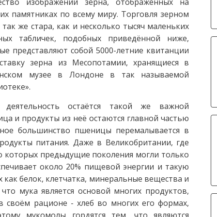
ество изображений зерна, отображённых на
их памятниках по всему миру. Торговля зерном
 так же стара, как и несколько тысяч маленьких
ных табличек, подобных приведённой ниже,
ые представляют собой 5000-летние квитанции
ставку зерна из Месопотамии, хранящиеся в
анском музее в Лондоне в так называемой
иотеке».
 деятельность остаётся такой же важной
ница и продукты из неё остаются главной частью
тное большинство пшеницы перемалывается в
родукты питания. Даже в Великобритании, где
о которых предыдущие поколения могли только
спечивает около 20% пищевой энергии и такую
 как белок, клетчатка, минеральные вещества и
что мука является основой многих продуктов,
 своём рационе - хлеб во многих его формах,
этому мукомолы гордятся тем, что являются