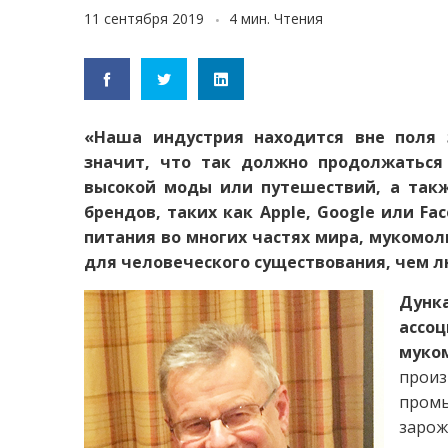
11 сентября 2019
4 мин. Чтения
«Наша индустрия находится вне поля 
значит, что так должно продолжаться
высокой моды или путешествий, а такж
брендов, таких как Apple, Google или Fa
питания во многих частях мира, мукомо
для человеческого существования, чем л
Дунк
асс
муко
прои
пром
заро