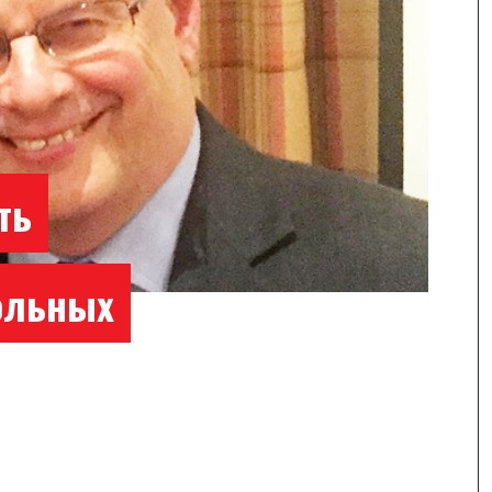
ть
ольных