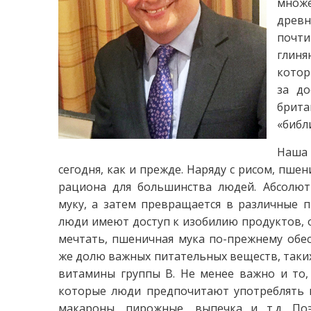
множ
древн
почти
глиня
котор
за до
брит
«библ
Наша
сегодня, как и прежде. Наряду с рисом, пше
рациона для большинства людей. Абсолю
муку, а затем превращается в различные п
люди имеют доступ к изобилию продуктов, 
мечтать, пшеничная мука по-прежнему обе
же долю важных питательных веществ, таких
витамины группы В. Не менее важно и то, 
которые люди предпочитают употреблять в
макароны, пирожные, выпечка и т.д. По