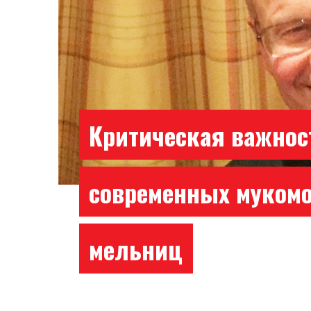
Критическая важнос
современных муком
мельниц