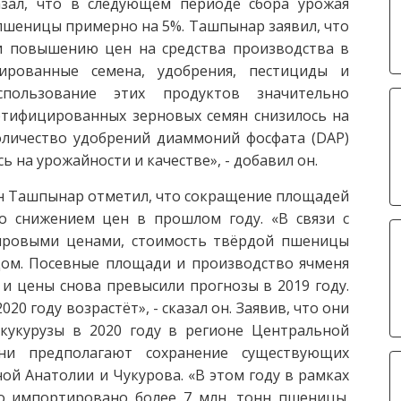
азал, что в следующем периоде сбора урожая
шеницы примерно на 5%. Ташпынар заявил, что
и повышению цен на средства производства в
цированные семена, удобрения, пестициды и
спользование этих продуктов значительно
ертифицированных зерновых семян снизилось на
личество удобрений диаммоний фосфата (DAP)
ь на урожайности и качестве», - добавил он.
н Ташпынар отметил, что сокращение площадей
 снижением цен в прошлом году. «В связи с
ировыми ценами, стоимость твёрдой пшеницы
ом. Посевные площади и производство ячменя
и цены снова превысили прогнозы в 2019 году.
20 году возрастёт», - сказал он. Заявив, что они
укурузы в 2020 году в регионе Центральной
ни предполагают сохранение существующих
й Анатолии и Чукурова. «В этом году в рамках
о импортировано более 7 млн. тонн пшеницы.