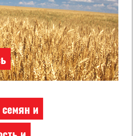
сь
 семян и
ость и