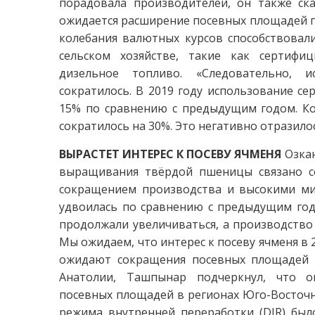
порадовала производителей, он также ск
ожидается расширение посевных площадей п
колебания валютных курсов способствовал
сельском хозяйстве, такие как сертифи
дизельное топливо. «Следовательно, и
сократилось. В 2019 году использование с
15% по сравнению с предыдущим годом. Ко
сократилось на 30%. Это негативно отразилос
ВЫРАСТЕТ ИНТЕРЕС К ПОСЕВУ ЯЧМЕНЯ
Озка
выращивания твёрдой пшеницы связано со
сокращением производства и высокими м
удвоилась по сравнению с предыдущим год
продолжали увеличиваться, а производство 
Мы ожидаем, что интерес к посеву ячменя в 20
ожидают сокращения посевных площадей к
Анатолии, Ташпынар подчеркнул, что о
посевных площадей в регионах Юго-Восточно
режима внутренней переработки (DIR) был