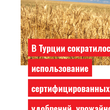
В Турции сократило
использование
сертифицированных
удобрений, урожайн